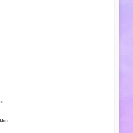
rinda
Anisa
- Lampung
 dan setiap
Varietas bunganya lengkap dan
tunjuk tanam
menarik. Saya beli beberapa jenis
uk pemula
benih bunga hias, dan semuanya
 hari, benih
tumbuh cantik di pekarangan rumah.
rima kasih,
Senang sekali menemukan toko benih
tap!
yang benar-benar terpercaya.”
(5/5)
ai
klim