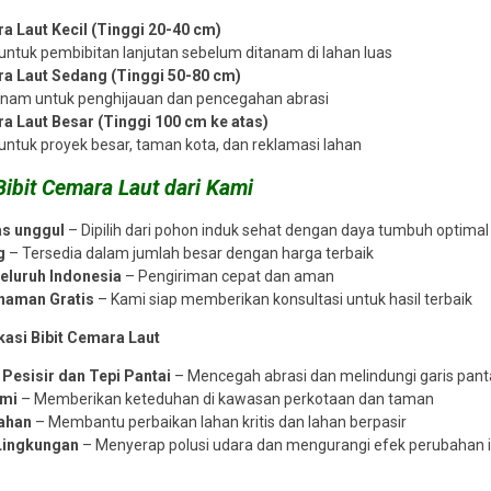
amayu
PT.PMN
- Bengkulu Utara
M haris
- Sama
ra Laut Kecil (Tinggi 20-40 cm)
li membeli
Pelayanan pelanggan sangat ramah
Pengemasan sangat aman
untuk pembibitan lanjutan sebelum ditanam di lahan luas
ilnya selalu
dan informatif. Saya sempat bingung
kemasan benih diberi pe
ra Laut Sedang (Tinggi 50-80 cm)
 cepat
memilih varietas sayuran untuk lahan
yang jelas. Cocok unt
anam untuk penghijauan dan pencegahan abrasi
man tumbuh
kecil, tetapi tim toko memberikan
seperti saya. Setelah 5–7
ra Laut Besar (Tinggi 100 cm ke atas)
lalu rapi dan
saran yang tepat. Benihnya berkualitas
sudah mulai tumbuh. Te
untuk proyek besar, taman kota, dan reklamasi lahan
ngat
premium. Pasti repeat order!
kualitasnya man
an!
(5/5)
(5/5)
ibit Cemara Laut dari Kami
as unggul
– Dipilih dari pohon induk sehat dengan daya tumbuh optimal
g
– Tersedia dalam jumlah besar dengan harga terbaik
Seluruh Indonesia
– Pengiriman cepat dan aman
naman Gratis
– Kami siap memberikan konsultasi untuk hasil terbaik
kasi Bibit Cemara Laut
Pesisir dan Tepi Pantai
– Mencegah abrasi dan melindungi garis pant
ami
– Memberikan keteduhan di kawasan perkotaan dan taman
ahan
– Membantu perbaikan lahan kritis dan lahan berpasir
Lingkungan
– Menyerap polusi udara dan mengurangi efek perubahan i
n