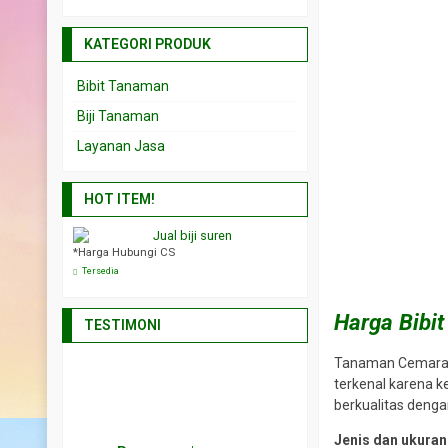
KATEGORI PRODUK
Bibit Tanaman
Biji Tanaman
Layanan Jasa
HOT ITEM!
abebuya
Jual biji suren
Jual biji kel
*Harga Hubungi CS
*Harga Hubungi CS
Tersedia
Tersedia
Harga Bibi
TESTIMONI
Tanaman Cemara La
terkenal karena k
berkualitas denga
Jenis dan ukuran