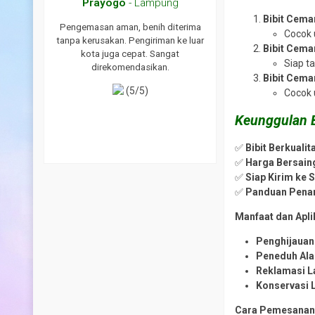
ar
Prayogo
- Lampung
WAHYU
- Indr
Bibit Cema
tasi produk
Pengemasan aman, benih diterima
Saya sudah beberapa ka
Cocok 
erima kasih
tanpa kerusakan. Pengiriman ke luar
benih di toko ini dan has
Bibit Cema
n order lagi
kota juga cepat. Sangat
memuaskan. Benih
Siap t
direkomendasikan.
berkecambah dan tana
Bibit Cema
sehat. Pengiriman juga se
(5/5)
Cocok 
tepat waktu. Sa
direkomendasik
Keunggulan B
(5/5)
✅
Bibit Berkualit
✅
Harga Bersain
✅
Siap Kirim ke 
✅
Panduan Pena
Manfaat dan Apli
Penghijauan 
Peneduh Al
Reklamasi L
Konservasi 
Cara Pemesana