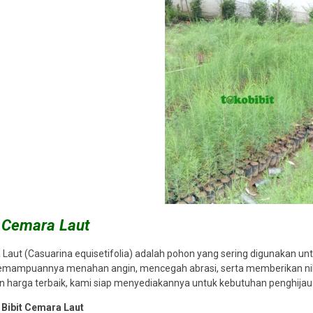
or murah
Jual bibit sengon laut
Jual biji ket
*Harga Hubungi CS
*Harga Hubungi CS
Tersedia
Tersedia
t Cemara Laut
ut (Casuarina equisetifolia) adalah pohon yang sering digunakan untu
emampuannya menahan angin, mencegah abrasi, serta memberikan nilai 
n harga terbaik, kami siap menyediakannya untuk kebutuhan penghijau
 Bibit Cemara Laut