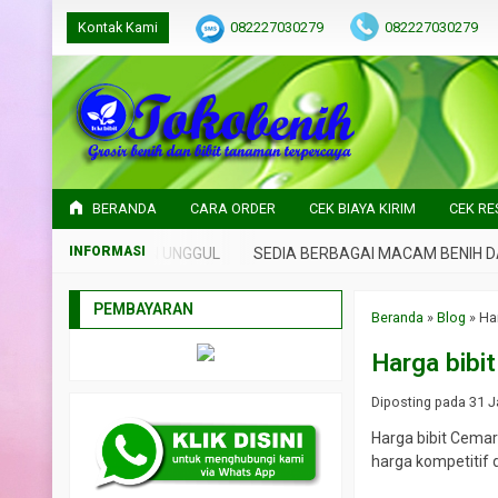
Kontak Kami
082227030279
082227030279
BERANDA
CARA ORDER
CEK BIAYA KIRIM
CEK RE
 BIBIT TANAMAN UNGGUL
SEDIA BERBAGAI MACAM BENIH DAN B
PEMBAYARAN
Beranda
»
Blog
»
Ha
Harga bibi
Diposting pada 31 Ja
Harga bibit Cemar
harga kompetitif d