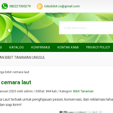
082227030279
tokobibit.cv@gmail.com
SI
KATALOG
KONFIRMASI
KONTAK KAMI
PRIVACY POLICY
IBIT TANAMAN UNGGUL
rga bibit cemara laut
t cemara laut
nuari 2025 oleh admin / Dilihat: 844 kali / Kategori:
Bibit Tanaman
a Laut terbaik untuk penghijauan pesisir, konservasi, dan reklamasi la
an siap kirim!