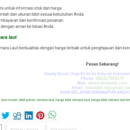
i untuk informasi stok dan harga.
mlah dan ukuran bibit sesuai kebutuhan Anda.
mbayaran dan konfirmasi pesanan.
im dengan aman ke lokasi Anda.
ara laut
mara Laut berkualitas dengan harga terbaik untuk penghijauan dan kon
Pesan Sekarang!
Ready Stock | Siap Kirim ke Seluruh Indones
Phone :
082227030279
Web :
www.tokobenih.com
Email :
tokobibit.cv@gmail.c
KAMI MELAYANI DIMANAPUN ANDA 
a laut murah
,
bibit pohon cemara laut
,
harga bibit cemara laut
,
harga bibit cemara laut te
Artikel Lainnya
Rekomendasi