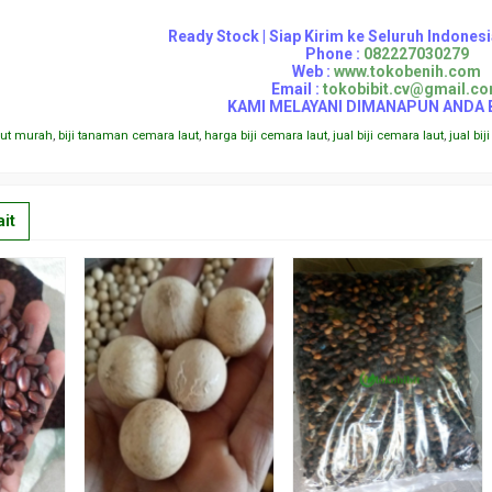
Ready Stock | Siap Kirim ke Seluruh Indones
Phone :
082227030279
Web :
www.tokobenih.com
Email :
tokobibit.cv@gmail.c
KAMI MELAYANI DIMANAPUN ANDA 
aut murah
,
biji tanaman cemara laut
,
harga biji cemara laut
,
jual biji cemara laut
,
jual bi
it