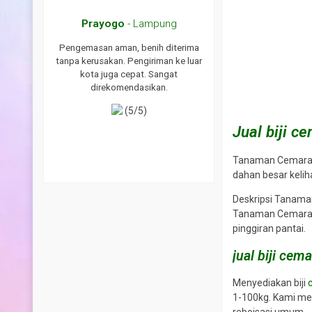
ar
Prayogo
- Lampung
WAHYU
- Indr
tasi produk
Pengemasan aman, benih diterima
Saya sudah beberapa ka
erima kasih
tanpa kerusakan. Pengiriman ke luar
benih di toko ini dan has
n order lagi
kota juga cepat. Sangat
memuaskan. Benih
direkomendasikan.
berkecambah dan tana
sehat. Pengiriman juga se
(5/5)
tepat waktu. Sa
direkomendasik
Jual biji c
(5/5)
Tanaman Cemara L
dahan besar kelih
Deskripsi Tanam
Tanaman Cemara a
pinggiran pantai.
jual biji cema
Menyediakan biji
1-100kg. Kami me
reboisasi umum.