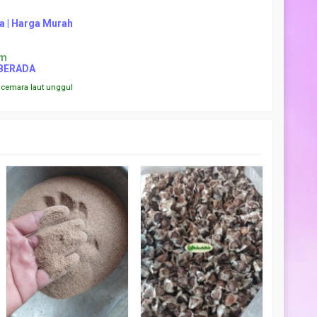
ia | Harga Murah
om
BERADA
ji cemara laut unggul