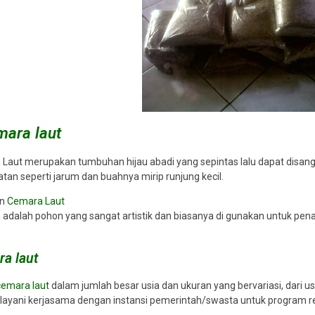
amayu
PT.PMN
- Bengkulu Utara
M haris
- Sama
li membeli
Pelayanan pelanggan sangat ramah
Pengemasan sangat aman
ilnya selalu
dan informatif. Saya sempat bingung
kemasan benih diberi pe
 cepat
memilih varietas sayuran untuk lahan
yang jelas. Cocok unt
man tumbuh
kecil, tetapi tim toko memberikan
seperti saya. Setelah 5–7
lalu rapi dan
saran yang tepat. Benihnya berkualitas
sudah mulai tumbuh. Te
ngat
premium. Pasti repeat order!
kualitasnya man
an!
emara laut
(5/5)
(5/5)
aut merupakan tumbuhan hijau abadi yang sepintas lalu dapat disang
atan seperti jarum dan buahnya mirip runjung kecil.
an
Cemara Laut
dalah pohon yang sangat artistik dan biasanya di gunakan untuk pen
ra laut
cemara laut
dalam jumlah besar usia dan ukuran yang bervariasi, dari usi
layani kerjasama dengan instansi pemerintah/swasta untuk program r