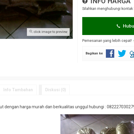
INFO HARGA
Silahkan menghubungi kontak 
Hubu
click image to preview
Pemesanan yang lebih cepat!
Bagikan ke
abebuya
Jual Biji Api-Api
Jual bibit s
*Harga Hubungi CS
*Harga Hubungi CS
Tersedia
Tersedia
Info Tambahan
Diskusi (0)
laut dengan harga murah dan berkualitas unggul hubungi : 082227030279