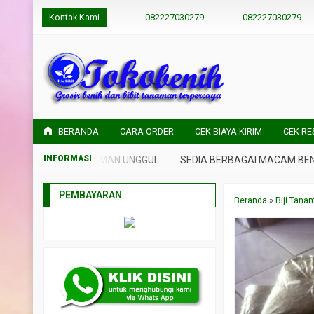
Kontak Kami
082227030279
082227030279
BERANDA
CARA ORDER
CEK BIAYA KIRIM
CEK RE
DAN BIBIT TANAMAN UNGGUL
SEDIA BERBAGAI MACAM BENIH DA
PEMBAYARAN
Beranda
»
Biji Tana