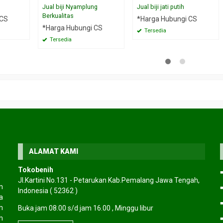
Jual biji Nyamplung
Jual biji jati putih
Berkualitas
 CS
*Harga Hubungi CS
*Harga Hubungi CS
Tersedia
Tersedia
ALAMAT KAMI
Tokobenih
Jl.Kartini No.131 - Petarukan Kab.Pemalang Jawa Tengah,
n
Indonesia ( 52362 )
a
h
Buka jam 08.00 s/d jam 16.00 , Minggu libur
h