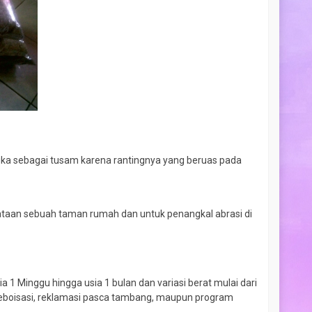
rinda
Anisa
- Lampung
 dan setiap
Varietas bunganya lengkap dan
tunjuk tanam
menarik. Saya beli beberapa jenis
uk pemula
benih bunga hias, dan semuanya
 hari, benih
tumbuh cantik di pekarangan rumah.
rima kasih,
Senang sekali menemukan toko benih
tap!
yang benar-benar terpercaya.”
(5/5)
ka sebagai tusam karena rantingnya yang beruas pada
ataan sebuah taman rumah dan untuk penangkal abrasi di
a 1 Minggu hingga usia 1 bulan dan variasi berat mulai dari
eboisasi, reklamasi pasca tambang, maupun program