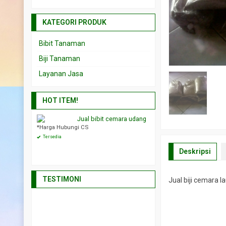
KATEGORI PRODUK
Bibit Tanaman
Biji Tanaman
Layanan Jasa
HOT ITEM!
ara laut
Jual bibit cemara udang
Jual bibit t
ngi CS
*Harga Hubungi CS
*Harga Hubungi CS
Tersedia
Tersedia
Deskripsi
TESTIMONI
Jual biji cemara 