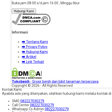
Buka jam 08.00 s/d jam 16.00 , Minggu libur
Hubungi Kami
Informasi
⮕ Tentang Kami
⮕ Privacy Policy
⮕ Hubungi Kami
⮕ Artikel
⮕ Link Terkait
Tokobenih
- Grosir benih dan bibit tanaman terpercaya
Copyright © 2026 - All Rights Reserved
Kontak Kami
Apabila ada yang ditanyakan, silahkan hubungi kami melalui kontak di 
SMS
082227030279
Call Center
082227030279
Whatsapp
Cs Admin
082227030279