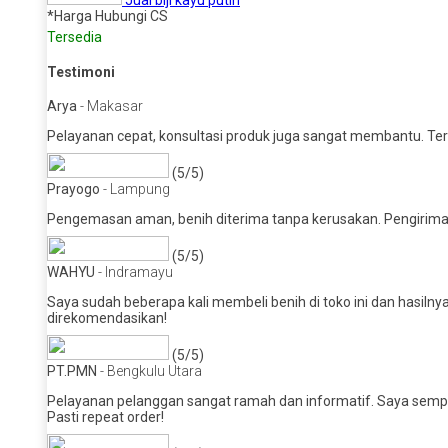
Jual biji kayu putih
*Harga Hubungi CS
Tersedia
Testimoni
Arya
- Makasar
Pelayanan cepat, konsultasi produk juga sangat membantu. Teri
(5/5)
Prayogo
- Lampung
Pengemasan aman, benih diterima tanpa kerusakan. Pengiriman
(5/5)
WAHYU
- Indramayu
Saya sudah beberapa kali membeli benih di toko ini dan hasil
direkomendasikan!
(5/5)
PT.PMN
- Bengkulu Utara
Pelayanan pelanggan sangat ramah dan informatif. Saya sempat
Pasti repeat order!