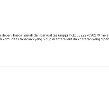
asa depan, harga murah dan berkualitas unggul hub: 082227030279 melay
munitas tanaman yang hidup di antara laut dan daratan yang dipengar