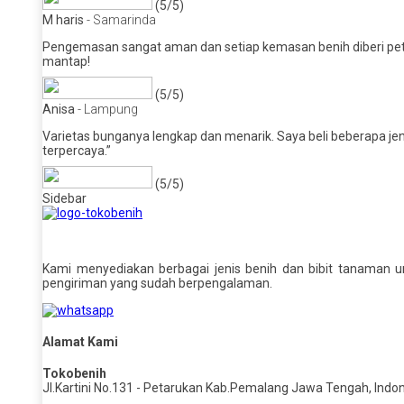
(5/5)
M haris
- Samarinda
Pengemasan sangat aman dan setiap kemasan benih diberi petun
mantap!
(5/5)
Anisa
- Lampung
Varietas bunganya lengkap dan menarik. Saya beli beberapa j
terpercaya.”
(5/5)
Sidebar
Kami menyediakan berbagai jenis benih dan bibit tanaman u
pengiriman yang sudah berpengalaman.
Alamat Kami
Tokobenih
Jl.Kartini No.131 - Petarukan Kab.Pemalang Jawa Tengah, Indon