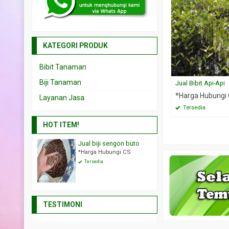
KATEGORI PRODUK
Bibit Tanaman
Biji Tanaman
Jual Bibit Api-Api
*Harga Hubungi
Layanan Jasa
Tersedia
HOT ITEM!
 biji sengon buto
Jual biji cemara laut
Jual 
ga Hubungi CS
*Harga Hubungi CS
*Har
sedia
Tersedia
Ter
TESTIMONI