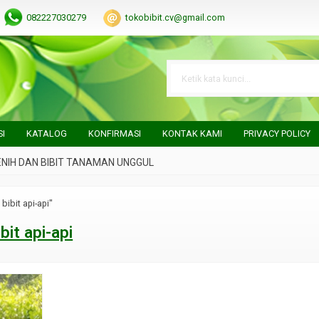
082227030279
tokobibit.cv@gmail.com
SI
KATALOG
KONFIRMASI
KONTAK KAMI
PRIVACY POLICY
 DAN BIBIT TANAMAN UNGGUL
 bibit api-api"
ibit api-api