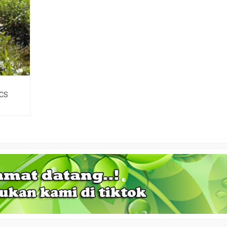
 CS
biji jati putih
Jual biji angsana
Jual 
ga Hubungi CS
*Harga Hubungi CS
*Har
sedia
Tersedia
Ter