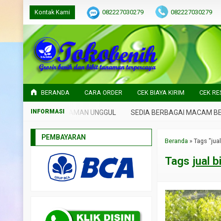
Kontak Kami
082227030279
082227030279
BERANDA
CARA ORDER
CEK BIAYA KIRIM
CEK RE
IH DAN BIBIT TANAMAN UNGGUL
SEDIA BERBAGAI MACAM BENIH
PEMBAYARAN
Beranda
»
Tags "jual
Tags
jual b