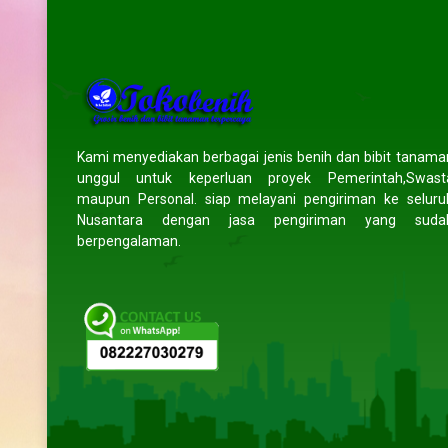
 Makasar
Prayogo
- Lampung
WAHYU
 konsultasi produk
Pengemasan aman, benih diterima
Saya sudah bebe
antu. Terima kasih
tanpa kerusakan. Pengiriman ke luar
benih di toko ini
sti akan order lagi
kota juga cepat. Sangat
memuaskan.
Kami menyediakan berbagai jenis benih dan bibit tanama
direkomendasikan.
berkecambah da
unggul untuk keperluan proyek Pemerintah,Swast
(5/5)
sehat. Pengiriman 
maupun Personal. siap melayani pengiriman ke seluru
(5/5)
tepat wa
Nusantara dengan jasa pengiriman yang suda
direkom
berpengalaman.