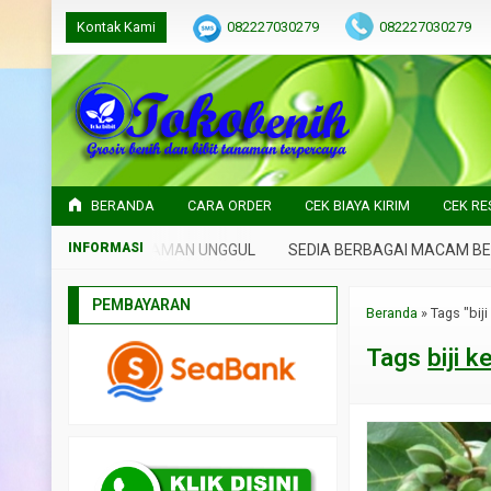
Kontak Kami
082227030279
082227030279
BERANDA
CARA ORDER
CEK BIAYA KIRIM
CEK RE
NIH DAN BIBIT TANAMAN UNGGUL
SEDIA BERBAGAI MACAM BENIH
PEMBAYARAN
Beranda
»
Tags "biji
Tags
biji 