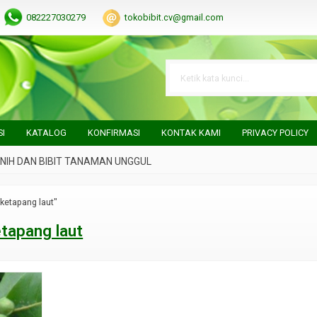
082227030279
tokobibit.cv@gmail.com
SI
KATALOG
KONFIRMASI
KONTAK KAMI
PRIVACY POLICY
 DAN BIBIT TANAMAN UNGGUL
 ketapang laut"
ketapang laut