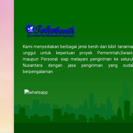
ar
Prayogo
- Lampung
WAHYU
- Indr
tasi produk
Pengemasan aman, benih diterima
Saya sudah beberapa ka
erima kasih
tanpa kerusakan. Pengiriman ke luar
benih di toko ini dan has
n order lagi
kota juga cepat. Sangat
memuaskan. Benih
Kami menyediakan berbagai jenis benih dan bibit tanama
direkomendasikan.
berkecambah dan tana
unggul untuk keperluan proyek Pemerintah,Swast
(5/5)
sehat. Pengiriman juga se
maupun Personal. siap melayani pengiriman ke seluru
(5/5)
tepat waktu. Sa
Nusantara dengan jasa pengiriman yang suda
direkomendasik
berpengalaman.