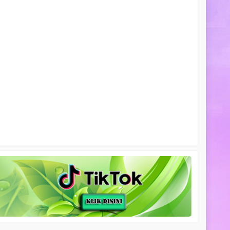
i-Api
ngi CS