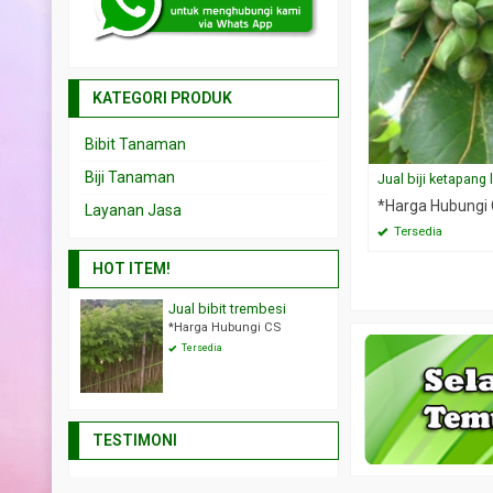
KATEGORI PRODUK
Bibit Tanaman
Biji Tanaman
Jual biji ketapang 
*Harga Hubungi
Layanan Jasa
Tersedia
HOT ITEM!
liandra merah
Jual bibit trembesi
Jual biji se
ngi CS
*Harga Hubungi CS
*Harga Hubu
Tersedia
Tersedia
TESTIMONI