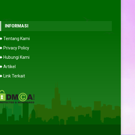
rinda
Anisa
- Lampung
INFORMASI
 dan setiap
Varietas bunganya lengkap dan
⮕ Tentang Kami
tunjuk tanam
menarik. Saya beli beberapa jenis
uk pemula
benih bunga hias, dan semuanya
⮕ Privacy Policy
 hari, benih
tumbuh cantik di pekarangan rumah.
⮕ Hubungi Kami
rima kasih,
Senang sekali menemukan toko benih
tap!
yang benar-benar terpercaya.”
⮕ Artikel
(5/5)
(5/5)
⮕ Link Terkait