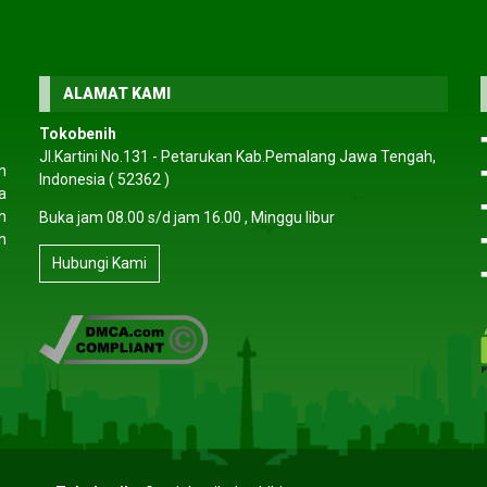
amayu
PT.PMN
- Bengkulu Utara
M haris
- Sama
ALAMAT KAMI
li membeli
Pelayanan pelanggan sangat ramah
Pengemasan sangat aman
Tokobenih
ilnya selalu
dan informatif. Saya sempat bingung
kemasan benih diberi pe
Jl.Kartini No.131 - Petarukan Kab.Pemalang Jawa Tengah,
 cepat
memilih varietas sayuran untuk lahan
yang jelas. Cocok unt
n
Indonesia ( 52362 )
man tumbuh
kecil, tetapi tim toko memberikan
seperti saya. Setelah 5–7
a
lalu rapi dan
saran yang tepat. Benihnya berkualitas
sudah mulai tumbuh. Te
h
Buka jam 08.00 s/d jam 16.00 , Minggu libur
ngat
premium. Pasti repeat order!
kualitasnya man
h
an!
(5/5)
Hubungi Kami
(5/5)