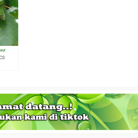
laut
 CS
ngon buto
Jual bibit kayu putih
Jual Bibit Ap
ngi CS
*Harga Hubungi CS
*Harga Hubu
Tersedia
Tersedia