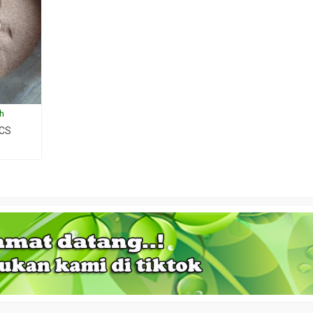
ih
 CS
ngkeh
Jual biji jati putih
Jual biji cem
*Harga Hubungi CS
*Harga Hubu
Tersedia
Tersedia