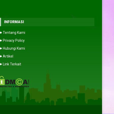
rinda
Anisa
- Lampung
INFORMASI
 dan setiap
Varietas bunganya lengkap dan
⮕ Tentang Kami
tunjuk tanam
menarik. Saya beli beberapa jenis
uk pemula
benih bunga hias, dan semuanya
⮕ Privacy Policy
 hari, benih
tumbuh cantik di pekarangan rumah.
⮕ Hubungi Kami
rima kasih,
Senang sekali menemukan toko benih
tap!
yang benar-benar terpercaya.”
⮕ Artikel
(5/5)
⮕ Link Terkait