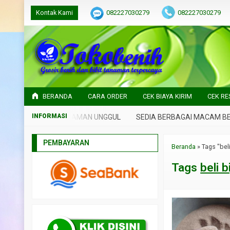
Kontak Kami
082227030279
082227030279
BERANDA
CARA ORDER
CEK BIAYA KIRIM
CEK RE
NIH DAN BIBIT TANAMAN UNGGUL
SEDIA BERBAGAI MACAM BENIH
PEMBAYARAN
Beranda
»
Tags "beli
Tags
beli b