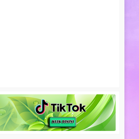
ara laut
ngi CS