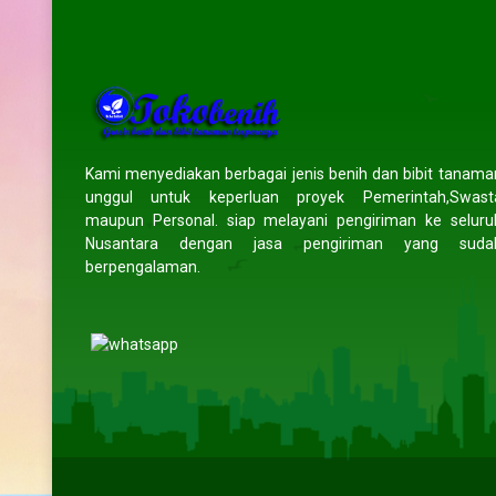
ar
Prayogo
- Lampung
WAHYU
- Indr
tasi produk
Pengemasan aman, benih diterima
Saya sudah beberapa ka
erima kasih
tanpa kerusakan. Pengiriman ke luar
benih di toko ini dan has
n order lagi
kota juga cepat. Sangat
memuaskan. Benih
Kami menyediakan berbagai jenis benih dan bibit tanama
direkomendasikan.
berkecambah dan tana
unggul untuk keperluan proyek Pemerintah,Swast
sehat. Pengiriman juga se
maupun Personal. siap melayani pengiriman ke seluru
(5/5)
tepat waktu. Sa
Nusantara dengan jasa pengiriman yang suda
direkomendasik
berpengalaman.
(5/5)