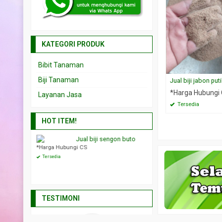
KATEGORI PRODUK
Bibit Tanaman
Biji Tanaman
Jual biji jabon put
*Harga Hubungi
Layanan Jasa
Tersedia
HOT ITEM!
liandra merah
Jual biji sengon buto
Jual biji ce
ngi CS
*Harga Hubungi CS
*Harga Hubungi CS
Tersedia
Tersedia
TESTIMONI