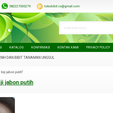
082227030279
tokobibit.cv@gmail.com
SI
KATALOG
KONFIRMASI
KONTAK KAMI
PRIVACY POLICY
 DAN BIBIT TANAMAN UNGGUL
 biji jabon putih"
iji jabon putih