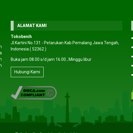
amayu
PT.PMN
- Bengkulu Utara
M haris
- Sama
ALAMAT KAMI
li membeli
Pelayanan pelanggan sangat ramah
Pengemasan sangat aman
Tokobenih
ilnya selalu
dan informatif. Saya sempat bingung
kemasan benih diberi pe
Jl.Kartini No.131 - Petarukan Kab.Pemalang Jawa Tengah,
 cepat
memilih varietas sayuran untuk lahan
yang jelas. Cocok unt
n
Indonesia ( 52362 )
man tumbuh
kecil, tetapi tim toko memberikan
seperti saya. Setelah 5–7
a
lalu rapi dan
saran yang tepat. Benihnya berkualitas
sudah mulai tumbuh. Te
h
Buka jam 08.00 s/d jam 16.00 , Minggu libur
ngat
premium. Pasti repeat order!
kualitasnya man
h
an!
(5/5)
(5/5)
Hubungi Kami