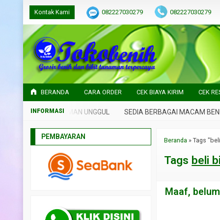
Kontak Kami
082227030279
082227030279
BERANDA
CARA ORDER
CEK BIAYA KIRIM
CEK RE
IH DAN BIBIT TANAMAN UNGGUL
SEDIA BERBAGAI MACAM BENIH 
PEMBAYARAN
Beranda
»
Tags "bel
Tags
beli 
Maaf, belum 