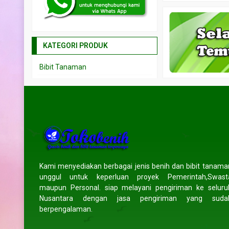
KATEGORI PRODUK
Bibit Tanaman
Biji Tanaman
Layanan Jasa
HOT ITEM!
or murah
Jual bibit trembesi
Jual propag
ngi CS
*Harga Hubungi CS
*Harga Hubu
Tersedia
Tersedia
Kami menyediakan berbagai jenis benih dan bibit tanama
unggul untuk keperluan proyek Pemerintah,Swast
maupun Personal. siap melayani pengiriman ke seluru
Nusantara dengan jasa pengiriman yang suda
TESTIMONI
berpengalaman.