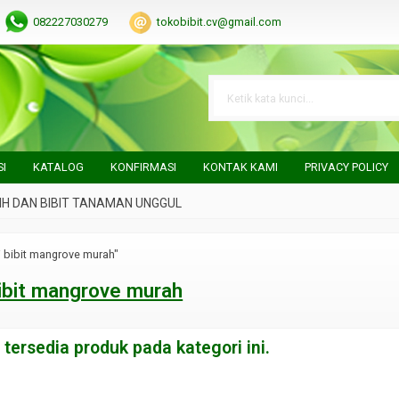
082227030279
tokobibit.cv@gmail.com
SI
KATALOG
KONFIRMASI
KONTAK KAMI
PRIVACY POLICY
DAN BIBIT TANAMAN UNGGUL
i bibit mangrove murah"
bibit mangrove murah
tersedia produk pada kategori ini.