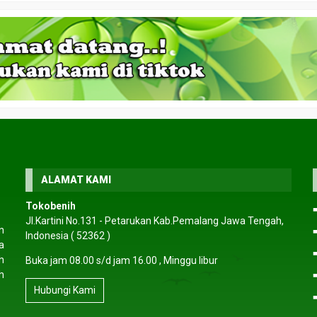
ALAMAT KAMI
ul mangrove
Jual biji Nyamplung
Jual biji pin
Tokobenih
ngi CS
*Harga Hubu
Berkualitas
Jl.Kartini No.131 - Petarukan Kab.Pemalang Jawa Tengah,
*Harga Hubungi CS
Tersedia
n
Indonesia ( 52362 )
Tersedia
a
h
Buka jam 08.00 s/d jam 16.00 , Minggu libur
h
Hubungi Kami