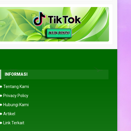
INFORMASI
us merkusii
⮕ Tentang Kami
ngi CS
⮕ Privacy Policy
⮕ Hubungi Kami
⮕ Artikel
⮕ Link Terkait